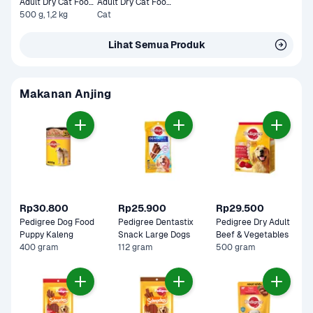
Adult Dry Cat Food 
Adult Dry Cat Food 
Tuna & Mackerel
500 g, 1,2 kg
Tuna & Salmon 1,2 
Cat
kg
Lihat Semua Produk
Makanan Anjing
Rp30.800
Rp25.900
Rp29.500
Pedigree Dog Food 
Pedigree Dentastix 
Pedigree Dry Adult 
Puppy Kaleng
Snack Large Dogs
Beef & Vegetables
400 gram
112 gram
500 gram