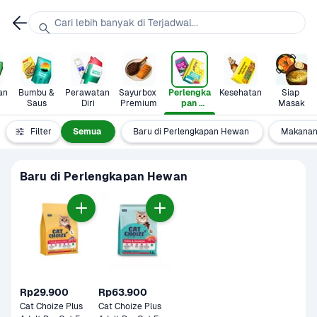
Cari lebih banyak di Terjadwal...
n 
Bumbu & 
Perawatan 
Sayurbox 
Perlengka
Kesehatan
Siap 
Saus
Diri
Premium
pan 
Masak
Hewan
Filter
Semua
Baru di Perlengkapan Hewan
Makanan
Baru di Perlengkapan Hewan
Rp29.900
Rp63.900
Cat Choize Plus 
Cat Choize Plus 