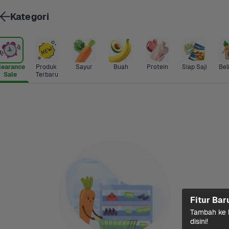
Kategori
learance 
Produk 
Sayur
Buah
Protein
Siap Saji
Bel
Sale
Terbaru
Fitur Bar
Tambah ke k
disini!