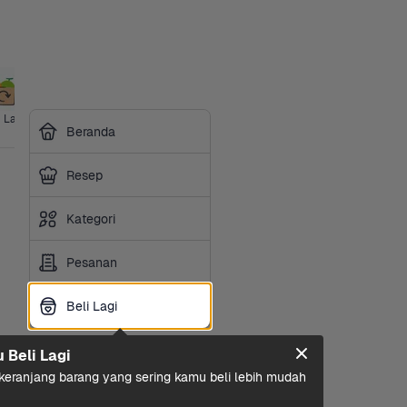
i Lagi
Ice Cream
Ibu & Bayi
Hotpot & 
Makanan 
Sembako
Susu 
Beranda
BBQ
Ringan
Olah
Resep
Kategori
Pesanan
Beli Lagi
Beli Lagi
u Beli Lagi
eranjang barang yang sering kamu beli lebih mudah 