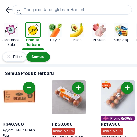
Cari produk pengiriman Hari Ini...
Clearance 
Produk 
Sayur
Buah
Protein
Siap Saji
Sale
Terbaru
Filter
Semua
Semua Produk Terbaru
Promo Rp30rb
Rp40.900
Rp53.800
Rp19.900
Ayyomi Telur Fresh 
Diskon s/d 2%
Diskon s/d 1%
Egg