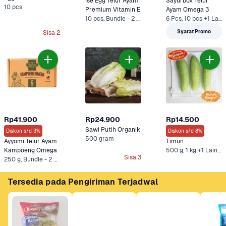
Ise Egg Telur Ayam 
Sayurbox Telur 
10 pcs
Premium Vitamin E
Ayam Omega 3
10 pcs, Bundle - 2 x 10 pcs*
6 Pcs, 10 pcs +1 Lainnya
Syarat Promo
Sisa 2
Rp41.900
Rp24.900
Rp14.500
Sawi Putih Organik
Diskon s/d 3%
Diskon s/d 8%
500 gram
Ayyomi Telur Ayam 
Timun
Kampoeng Omega
500 g, 1 kg +1 Lainnya
Sisa 3
250 g, Bundle - 2 x 250 g*
Tersedia pada Pengiriman Terjadwal