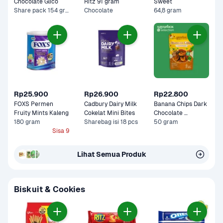
Chocolate Glico 
Ritz 91 gram
Sweet 
Share pack 154 gram
Chocolate
64,8 gram
Rp25.900
Rp26.900
Rp22.800
FOXS Permen 
Cadbury Dairy Milk 
Banana Chips Dark 
Fruity Mints Kaleng 
Cokelat Mini Bites
Chocolate 
180 gram
Sharebag isi 18 pcs
Sayurbox Selection
50 gram
Sisa 9
Lihat Semua Produk
Biskuit & Cookies