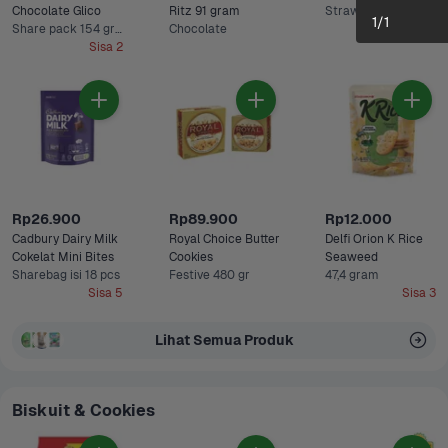
Chocolate Glico 
Ritz 91 gram
Strawberry
1
/
1
Share pack 154 gram
Chocolate
Sisa 2
Rp26.900
Rp89.900
Rp12.000
Cadbury Dairy Milk 
Royal Choice Butter 
Delfi Orion K Rice 
Cokelat Mini Bites
Cookies
Seaweed 
Sharebag isi 18 pcs
Festive 480 gr
47,4 gram
Sisa 5
Sisa 3
Lihat Semua Produk
Biskuit & Cookies