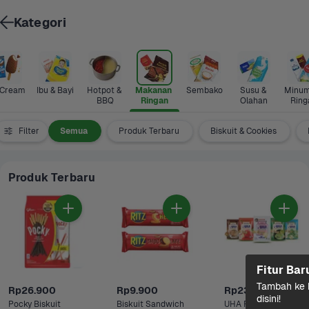
Kategori
 Cream
Ibu & Bayi
Hotpot & 
Makanan 
Sembako
Susu & 
Minum
BBQ
Ringan
Olahan
Ring
Filter
Semua
Produk Terbaru
Biskuit & Cookies
Produk Terbaru
Fitur Bar
Tambah ke k
Rp26.900
Rp9.900
Rp23.500
disini!
Pocky Biskuit 
Biskuit Sandwich 
UHA Permen 