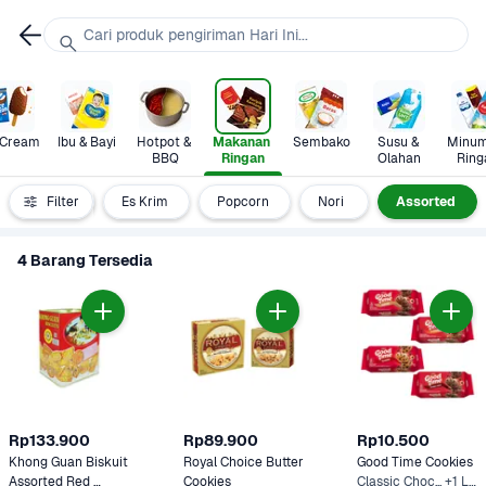
Cari produk pengiriman Hari Ini...
 Cream
Ibu & Bayi
Hotpot & 
Makanan 
Sembako
Susu & 
Minum
BBQ
Ringan
Olahan
Ring
g-kacangan
Filter
Es Krim
Popcorn
Nori 
Assorted
4 Barang Tersedia
Rp133.900
Rp89.900
Rp10.500
Khong Guan Biskuit 
Royal Choice Butter 
Good Time Cookies
Assorted Red 
Cookies
Classic Choc.., +1 Lainnya