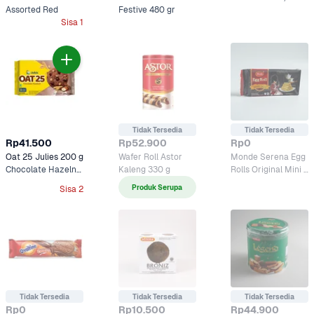
Kaleng
Assorted Red
Festive 480 gr
Sisa 1
Tidak Tersedia
Tidak Tersedia
Rp41.500
Rp52.900
Rp0
Oat 25 Julies 200 g
Wafer Roll Astor 
Monde Serena Egg 
Chocolate Hazelnut
Kaleng 330 g
Rolls Original Mini 
Kaleng 
Produk Serupa
Sisa 2
Tidak Tersedia
Tidak Tersedia
Tidak Tersedia
Rp0
Rp10.500
Rp44.900