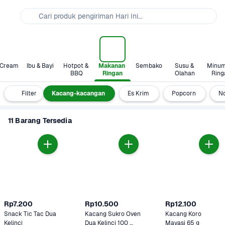
Cari produk pengiriman Hari Ini...
 Cream
Ibu & Bayi
Hotpot & 
Makanan 
Sembako
Susu & 
Minum
BBQ
Ringan
Olahan
Ring
ilan Sehat
Filter
Kacang-kacangan
Es Krim
Popcorn
No
11 Barang Tersedia
Rp7.200
Rp10.500
Rp12.100
Snack Tic Tac Dua 
Kacang Sukro Oven 
Kacang Koro 
Kelinci
Dua Kelinci 100 
Mayasi 65 g