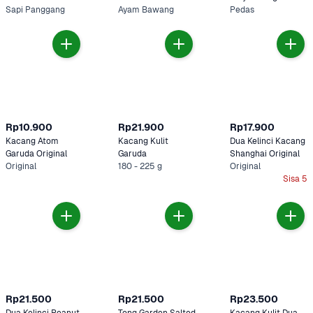
Sapi Panggang
-120 g
Ayam Bawang
Pedas
Rp10.900
Rp21.900
Rp17.900
Kacang Atom 
Kacang Kulit 
Dua Kelinci Kacang 
Garuda Original
Garuda
Shanghai Original
Original
180 - 225 g
Original
Sisa 5
Rp21.500
Rp21.500
Rp23.500