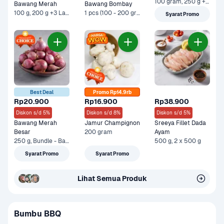
100 gram, 250 g +1 Lainnya
Bawang Merah
Bawang Bombay
100 g, 200 g +3 Lainnya
1 pcs (100 - 200 gram), 500 g +3 Lainnya
Syarat Promo
Best Deal
Promo Rp14.9rb
Rp20.900
Rp16.900
Rp38.900
Diskon s/d 5%
Diskon s/d 8%
Diskon s/d 5%
Bawang Merah 
Jamur Champignon
Sreeya Fillet Dada 
Besar
200 gram
Ayam
250 g, Bundle - Bawang Merah 250 gram & Sayurbox Telur Ayam Negeri 10 pcs +1 Lainnya
500 g, 2 x 500 g
Syarat Promo
Syarat Promo
Lihat Semua Produk
Bumbu BBQ