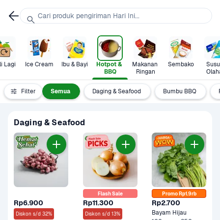
Cari produk pengiriman Hari Ini...
i Lagi
Ice Cream
Ibu & Bayi
Hotpot & 
Makanan 
Sembako
Susu 
BBQ
Ringan
Olah
Filter
Semua
Daging & Seafood
Bumbu BBQ
Daging & Seafood
Flash Sale
Promo Rp1.9rb
Rp6.900
Rp11.300
Rp2.700
Bayam Hijau
Diskon s/d 32%
Diskon s/d 13%