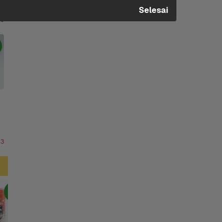
Selesai
 3
n
 3