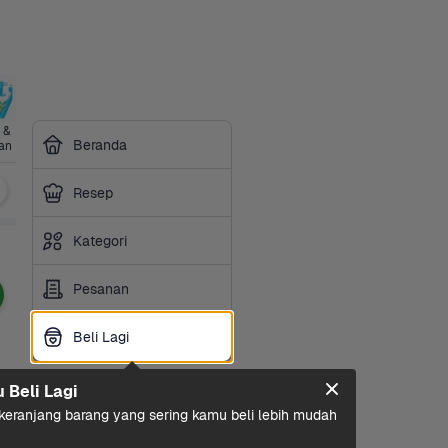
& 
Minuman 
21+ 
Sarapan
Perawatan 
Bumbu & 
Perawata
Beranda
an
Ringan
Category
Rumah
Saus
Diri
Resep
Kategori
Pesanan
Beli Lagi
Beli Lagi
u Beli Lagi
eranjang barang yang sering kamu beli lebih mudah 