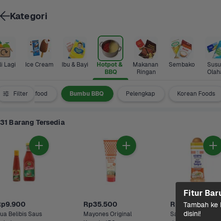
Kategori
i Lagi
Ice Cream
Ibu & Bayi
Hotpot & 
Makanan 
Sembako
Susu 
BBQ
Ringan
Olah
Daging & Seafood
Filter
Bumbu BBQ
Pelengkap
Korean Foods
31 Barang Tersedia
Fitur Bar
Rp9.900
Rp35.500
Rp37.900
Tambah ke k
disini!
ua Belibis Saus 
Mayones Original 
Salad Dressing 