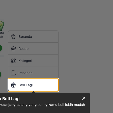
tan 
Bumbu & 
Perawatan 
Sayurbox 
Perlengkap
Kesehatan
Siap 
Beranda
ah
Saus
Diri
Premium
an Hewan
Masak
Resep
Kategori
Pesanan
Beli Lagi
Beli Lagi
u Beli Lagi
eranjang barang yang sering kamu beli lebih mudah 