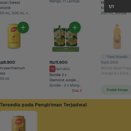
Mango, +1 Lainnya
ocari Sweat 
Minuman Sari 
1
/
1
Isotonik 
Kacang Hijau Ultr
350 mL, 500 mL +2 Lainnya
250 mL, Bundle -
Tidak Tersedia
Rp8.900
Rp11.600
Rp6.900
hrysanthemum 
Minute Maid Pulpy
Rp11.800
1%
eos
Orange 4 x Extra 
Bundle 2 x 
00 ml
Vit C 
Diamond Jungle 
Jelly Mango 100 ml
Bundle - 2 x Mango 100 ml
Produk Serupa
Sisa 2
Tersedia pada Pengiriman Terjadwal