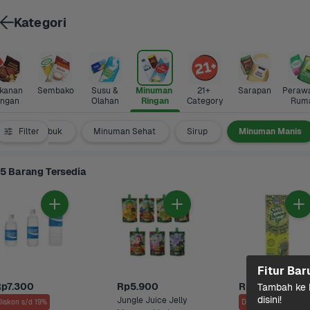
Kategori
anan 
Sembako
Susu & 
Minuman 
21+ 
Sarapan
Perawa
ingan
Olahan
Ringan
Category
Rum
Minuman Bubuk
Filter
Minuman Sehat
Sirup
Minuman Manis
5 Barang Tersedia
Fitur Bar
Rp7.300
Rp5.900
Rp5.900
Tambah ke k
disini!
Jungle Juice Jelly 
Diskon s/d 19%
Diskon s/d 3%