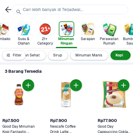
Cari lebih banyak di Terjadwal...
mbako
Susu & 
21+ 
Minuman 
Sarapan
Perawatan 
Bumbu
Olahan
Category
Ringan
Rumah
Sau
Filter
Minuman Sehat
Sirup
Minuman Manis
Kopi  
3 Barang Tersedia
Rp7.500
Rp7.900
Rp77.900
Good Day Minuman 
Nescafe Coffee 
Good Day 
Kopi Fantastic 
Drink Latte 
Cappuccino Coklat  