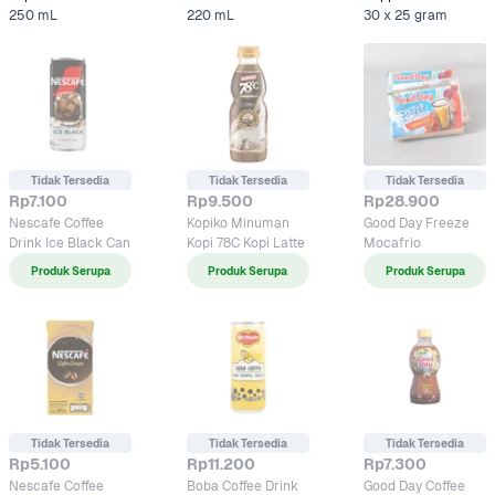
250 mL
Moccacino Botol 
220 mL
Strength Can 
30 x 25 gram
Granula 
Tidak Tersedia
Tidak Tersedia
Tidak Tersedia
Rp7.100
Rp9.500
Rp28.900
Nescafe Coffee 
Kopiko Minuman 
Good Day Freeze 
Drink Ice Black Can
Kopi 78C Kopi Latte
Mocafrio
Produk Serupa
Produk Serupa
Produk Serupa
Tidak Tersedia
Tidak Tersedia
Tidak Tersedia
Rp5.100
Rp11.200
Rp7.300
Nescafe Coffee 
Boba Coffee Drink 
Good Day Coffee 