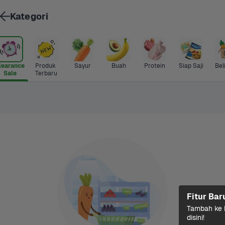
Kategori
learance 
Produk 
Sayur
Buah
Protein
Siap Saji
Bel
Sale
Terbaru
Fitur Bar
Tambah ke k
disini!