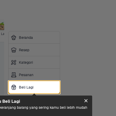
i Lagi
Harga 
Ibu & Bayi
Hotpot & 
Makanan 
Sembako
Susu 
Beranda
Grosir
BBQ
Ringan
Olah
Resep
Kategori
Pesanan
Beli Lagi
Beli Lagi
u Beli Lagi
eranjang barang yang sering kamu beli lebih mudah 