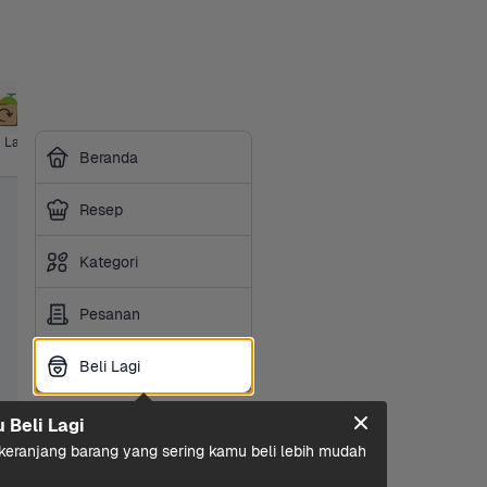
i Lagi
Harga 
Ibu & Bayi
Hotpot & 
Makanan 
Sembako
Susu 
Beranda
Grosir
BBQ
Ringan
Olah
Resep
Kategori
Pesanan
Beli Lagi
Beli Lagi
u Beli Lagi
eranjang barang yang sering kamu beli lebih mudah 