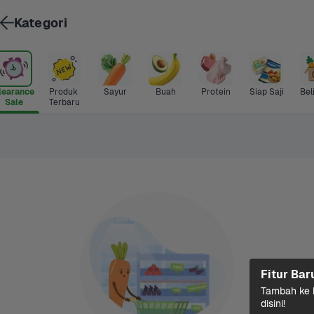
Kategori
learance 
Produk 
Sayur
Buah
Protein
Siap Saji
Bel
Sale
Terbaru
Fitur Bar
Tambah ke k
disini!