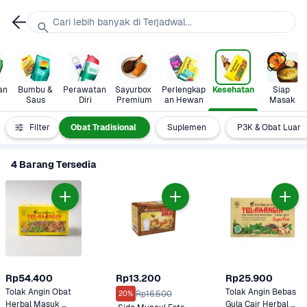
Cari lebih banyak di Terjadwal...
n 
Bumbu & 
Perawatan 
Sayurbox 
Perlengkap
Kesehatan
Siap 
Saus
Diri
Premium
an Hewan
Masak
Vitamin
Filter
Obat Tradisional
Suplemen
P3K & Obat Luar
4 Barang Tersedia
Rp54.400
Rp13.200
Rp25.900
Tolak Angin Obat 
Tolak Angin Bebas 
Rp16.500
20%
Herbal Masuk 
Gula Cair Herbal 