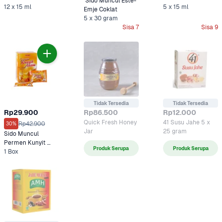
 Sido Muncul Este-
Angin  Madu 15 ml
12 x 15 ml
Obat
5 x 15 ml
Emje Coklat 
5 x 30 gram
Sisa 7
Sisa 9
Tidak Tersedia
Tidak Tersedia
Rp29.900
Rp86.500
Rp12.000
Quick Fresh Honey 
41 Susu Jahe 5 x 
Rp42.900
30%
Jar
25 gram
Sido Muncul 
Permen Kunyit 
Produk Serupa
Produk Serupa
Asem 1 box
1 Box