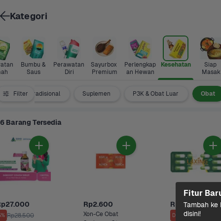
Kategori
atan 
Bumbu & 
Perawatan 
Sayurbox 
Perlengkap
Kesehatan
Siap 
ah
Saus
Diri
Premium
an Hewan
Masak
Filter
Obat Tradisional
Suplemen
P3K & Obat Luar
Obat
6 Barang Tersedia
Fitur Bar
Rp27.000
Rp2.600
Rp3.450
Tambah ke k
disini!
Xon-Ce Obat 
Rp28.500
5%
Diskon s/d 50%