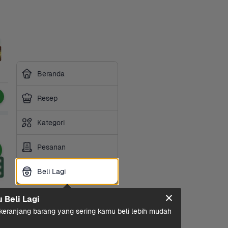
Beranda
Resep
Kategori
Pesanan
Beli Lagi
Beli Lagi
u Beli Lagi
eranjang barang yang sering kamu beli lebih mudah 