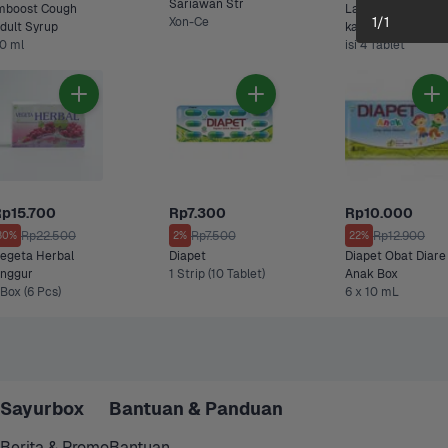
Sariawan Str
mboost Cough 
Laxing 1 strip - 4 
1
/
1
Xon-Ce
Adult Syrup 
kapsul 1 pack
0 ml
isi 4 Tablet
p15.700
Rp7.300
Rp10.000
Rp22.500
Rp7.500
Rp12.900
30%
2%
22%
egeta Herbal 
Diapet
Diapet Obat Diare 
Anggur 
1 Strip (10 Tablet)
Anak Box
 Box (6 Pcs)
6 x 10 mL
Sayurbox
Bantuan & Panduan
Berita & Promo
Bantuan