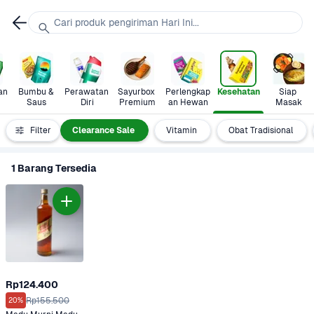
Cari produk pengiriman Hari Ini...
n 
Bumbu & 
Perawatan 
Sayurbox 
Perlengkap
Kesehatan
Siap 
Saus
Diri
Premium
an Hewan
Masak
 Kesehatan
Filter
Clearance Sale
Vitamin
Obat Tradisional
1 Barang Tersedia
Rp124.400
Rp155.500
20%