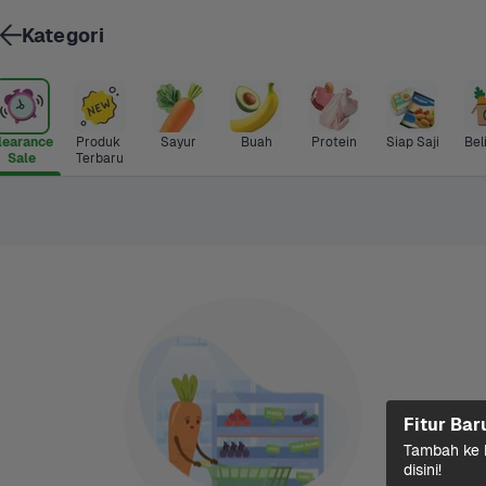
Kategori
learance 
Produk 
Sayur
Buah
Protein
Siap Saji
Bel
Sale
Terbaru
Fitur Bar
Tambah ke k
disini!