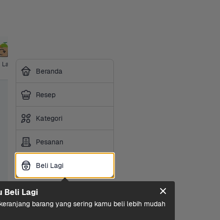
i Lagi
Ice Cream
Ibu & Bayi
Hotpot & 
Makanan 
Sembako
Susu 
Beranda
BBQ
Ringan
Olah
Resep
Kategori
Pesanan
Beli Lagi
Beli Lagi
u Beli Lagi
eranjang barang yang sering kamu beli lebih mudah 