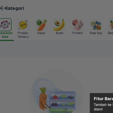
Kategori
learance 
Produk 
Sayur
Buah
Protein
Siap Saji
Bel
Sale
Terbaru
Fitur Bar
Tambah ke k
disini!