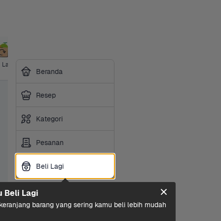
i Lagi
Ice Cream
Ibu & Bayi
Hotpot & 
Makanan 
Sembako
Susu 
Beranda
BBQ
Ringan
Olah
Resep
Kategori
Pesanan
Beli Lagi
Beli Lagi
u Beli Lagi
eranjang barang yang sering kamu beli lebih mudah 