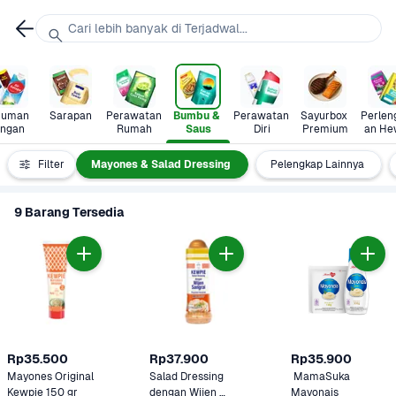
Cari lebih banyak di Terjadwal...
uman 
Sarapan
Perawatan 
Bumbu & 
Perawatan 
Sayurbox 
Perlen
ingan
Rumah
Saus
Diri
Premium
an He
Saus Pasta
Filter
Mayones & Salad Dressing
Pelengkap Lainnya
9 Barang Tersedia
Rp35.500
Rp37.900
Rp35.900
Mayones Original 
Salad Dressing 
 MamaSuka 
Kewpie 150 gr
dengan Wijen 
Mayonais