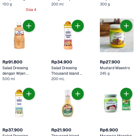
150 g
Sangrai Kewpie 
200 ml
300 g
Sisa 4
200 mL
Rp91.800
Rp34.900
Rp27.900
Salad Dressing 
Salad Dressing 
Mustard Maestro
dengan Wijen 
Thousand Island 
245 g
Sangrai Kewpie 
500 ml
Kewpie
200 mL
500 mL
Rp37.900
Rp21.900
Rp6.900