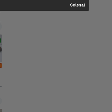
Selesai
tra Full Cream 750 ml +3 Lainnya
 
s 
250 g, 500 g +1 Lainnya
 