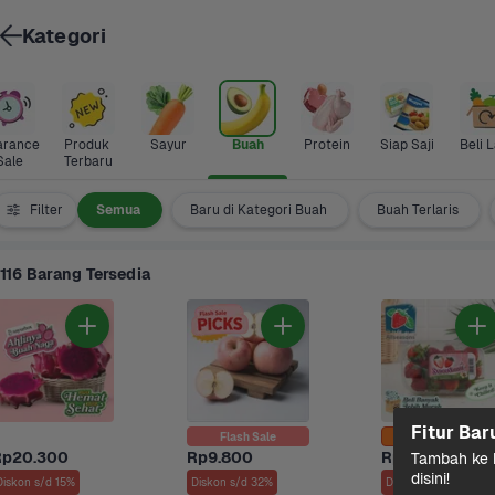
Kategori
arance 
Produk 
Sayur
Buah
Protein
Siap Saji
Beli L
Sale
Terbaru
Filter
Semua
Baru di Kategori Buah
Buah Terlaris
116 Barang Tersedia
Fitur Bar
Flash Sale
Rp20.300
Rp9.800
Rp21.900
Tambah ke k
disini!
Diskon s/d 15%
Diskon s/d 32%
Diskon s/d 5%