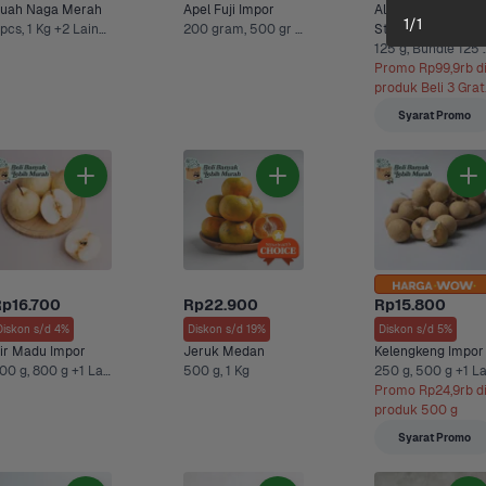
uah Naga Merah
Apel Fuji Impor
All Seasons 
1
/
1
1 pcs, 1 Kg +2 Lainnya
200 gram, 500 gr +5 Lainnya
Strawberry 
Sweethearts 
125 g, Bundle 125 g + Ul
Hidroponik
Promo Rp99,9rb di
produk Beli 3 Grati
2 (125g)**
Syarat Promo
p16.700
Rp22.900
Rp15.800
Diskon s/d 4%
Diskon s/d 19%
Diskon s/d 5%
ir Madu Impor
Jeruk Medan
Kelengkeng Impor
400 g, 800 g +1 Lainnya
500 g, 1 Kg
Promo Rp24,9rb di
produk 500 g
Syarat Promo