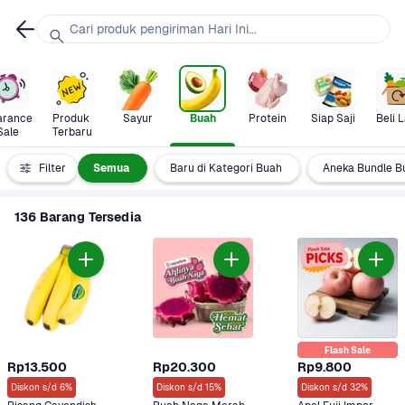
Cari produk pengiriman Hari Ini...
arance 
Produk 
Sayur
Buah
Protein
Siap Saji
Beli L
Sale
Terbaru
Filter
Semua
Baru di Kategori Buah
Aneka Bundle B
136 Barang Tersedia
Flash Sale
Rp13.500
Rp20.300
Rp9.800
Diskon s/d 6%
Diskon s/d 15%
Diskon s/d 32%