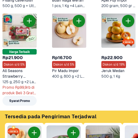
Pisang Cavendish
Buah Naga Merah
Apel Fuji Impor
500 g, 500 g + Ultra Minuman Sari Kacang Hijau 250 ml +3 Lainnya
1 pcs, 1 Kg +4 Lainnya
200 gram, 500 gr +6 Lainnya
Harga Terbaik
Rp21.900
Rp16.700
Rp22.900
Diskon s/d 5%
Diskon s/d 5%
Diskon s/d 19%
All Seasons 
Pir Madu Impor
Jeruk Medan
Strawberry 
400 g, 800 g +2 Lainnya
500 g, 1 Kg
Sweethearts 
125 g, 250 g +2 Lainnya
Hidroponik
Promo Rp99,9rb di 
produk Beli 3 Gratis 
2 (125g)**
Syarat Promo
Tersedia pada Pengiriman Terjadwal