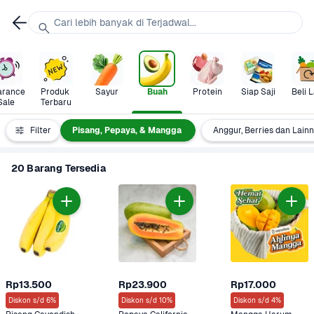
Cari lebih banyak di Terjadwal...
arance 
Produk 
Sayur
Buah
Protein
Siap Saji
Beli L
Sale
Terbaru
rance Sale
Filter
Pisang, Pepaya, & Mangga
Anggur, Berries dan Lain
20 Barang Tersedia
Rp13.500
Rp23.900
Rp17.000
Diskon s/d 6%
Diskon s/d 10%
Diskon s/d 4%