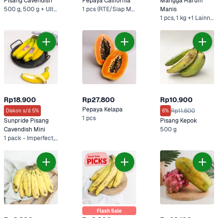
Pisang Cavendish
Pepaya California
Mangga Harum 
500 g, 500 g + Ultra Minuman Sari Kacang Hijau 250 ml +4 Lainnya
1 pcs (RTE/Siap Makan), 1 pcs +1 Lainnya
Manis
1 pcs, 1 kg +1 Lainnya
Rp18.900
Rp27.800
Rp10.900
Pepaya Kelapa
Rp11.600
Diskon s/d 5%
6%
1 pcs
Sunpride Pisang 
Pisang Kepok
Cavendish Mini
500 g
1 pack - Imperfect, 1 pack
Flash Sale