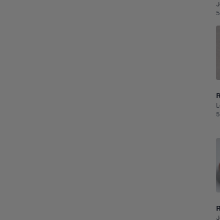
J
5
R
L
5
J