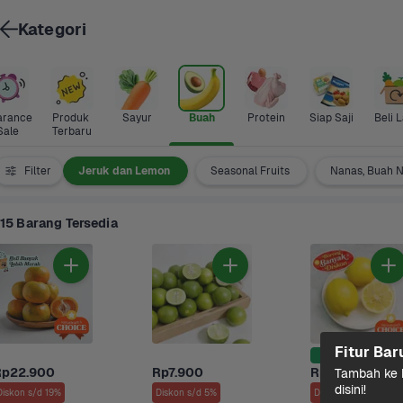
Kategori
arance 
Produk 
Sayur
Buah
Protein
Siap Saji
Beli L
Sale
Terbaru
 dan Pir
Filter
Jeruk dan Lemon
Seasonal Fruits
Nanas, Buah N
15 Barang Tersedia
Fitur Bar
Harga Terbaik
Rp22.900
Rp7.900
Rp35.900
Tambah ke k
disini!
Diskon s/d 19%
Diskon s/d 5%
Diskon s/d 15%