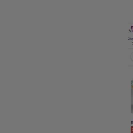
Cle
Pisang, Pepaya, & Mangga
Anggur, Berries dan Lainnya
Apel