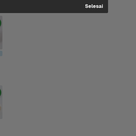
or
Selesai
dle 2 x 500 gram +1 Lainnya