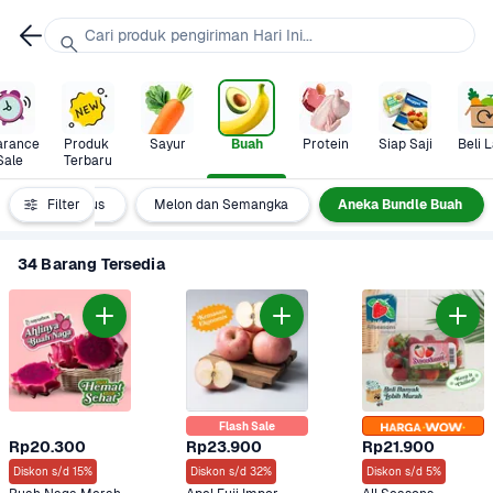
Cari produk pengiriman Hari Ini...
arance 
Produk 
Sayur
Buah
Protein
Siap Saji
Beli L
Sale
Terbaru
uah Potong & Jus
Filter
Melon dan Semangka
Aneka Bundle Buah
34 Barang Tersedia
Flash Sale
Rp20.300
Rp23.900
Rp21.900
Diskon s/d 15%
Diskon s/d 32%
Diskon s/d 5%