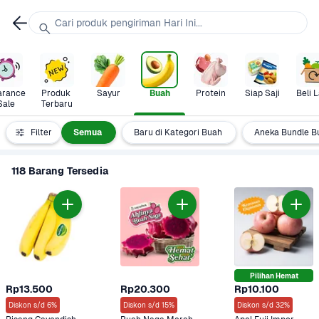
Cari produk pengiriman Hari Ini...
arance 
Produk 
Sayur
Buah
Protein
Siap Saji
Beli L
Sale
Terbaru
Filter
Semua
Baru di Kategori Buah
Aneka Bundle B
118 Barang Tersedia
Pilihan Hemat
Rp13.500
Rp20.300
Rp10.100
Diskon s/d 6%
Diskon s/d 15%
Diskon s/d 32%