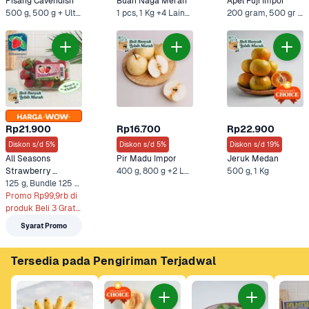
Pisang Cavendish
Buah Naga Merah
Apel Fuji Impor
500 g, 500 g + Ultra Minuman Sari Kacang Hijau 250 ml +4 Lainnya
1 pcs, 1 Kg +4 Lainnya
200 gram, 500 gr +6 Lainnya
Rp21.900
Rp16.700
Rp22.900
Diskon s/d 5%
Diskon s/d 5%
Diskon s/d 19%
All Seasons 
Pir Madu Impor
Jeruk Medan
Strawberry 
400 g, 800 g +2 Lainnya
500 g, 1 Kg
Sweethearts 
125 g, Bundle 125 g + Ultra Full Cream 750 ml +3 Lainnya
Hidroponik
Promo Rp99,9rb di 
produk Beli 3 Gratis 
2 (125g)**
Syarat Promo
Tersedia pada Pengiriman Terjadwal