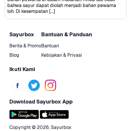
bahwa sayur dapat diolah menjadi bahan pewarna 
loh. Di kesempatan […]
Sayurbox
Bantuan & Panduan
Berita & Promo
Bantuan
Blog
Kebijakan & Privasi
Ikuti Kami
Download Sayurbox App
Copyright © 
2026
,
Sayurbox