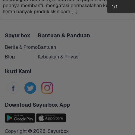
pepaya membantu mengatasi permasalahan kulit. Nggak 
1
/
1
heran banyak produk skin care […]
Sayurbox
Bantuan & Panduan
Berita & Promo
Bantuan
Blog
Kebijakan & Privasi
Ikuti Kami
Download Sayurbox App
Copyright © 
2026
,
Sayurbox