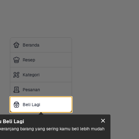
Beranda
Resep
Kategori
Pesanan
Beli Lagi
Beli Lagi
u Beli Lagi
eranjang barang yang sering kamu beli lebih mudah 