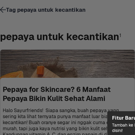
Tag pepaya untuk kecantikan
pepaya untuk kecantikan
1
Pepaya for Skincare? 6 Manfaat 
Pepaya Bikin Kulit Sehat Alami
Halo Sayurfriends!  Siapa sangka, buah pepaya yang 
sering kita lihat ternyata punya manfaat luar biasa buat 
Fitur Bar
kecantikan! Buah oranye segar ini nggak cuma enak dan 
Tambah ke k
murah, tapi juga kaya nutrisi yang bikin kulit sehat alami. 
disini!
Kandungan vitamin A, C, dan enzim papain di dalam 