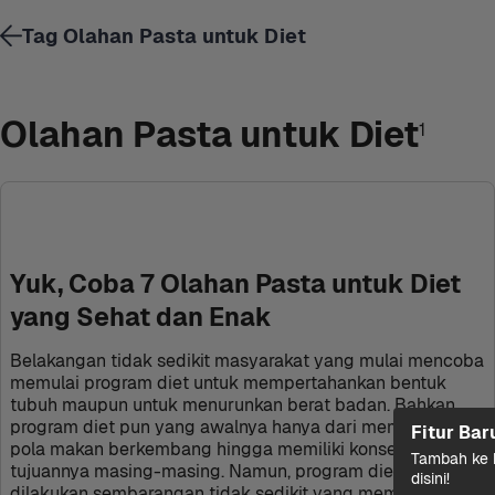
Tag Olahan Pasta untuk Diet
Olahan Pasta untuk Diet
1
Yuk, Coba 7 Olahan Pasta untuk Diet 
yang Sehat dan Enak
Belakangan tidak sedikit masyarakat yang mulai mencoba 
memulai program diet untuk mempertahankan bentuk 
tubuh maupun untuk menurunkan berat badan. Bahkan 
program diet pun yang awalnya hanya dari membatasi 
Fitur Bar
pola makan berkembang hingga memiliki konsep dan 
Tambah ke k
tujuannya masing-masing. Namun, program diet yang 
disini!
dilakukan sembarangan tidak sedikit yang memakan 