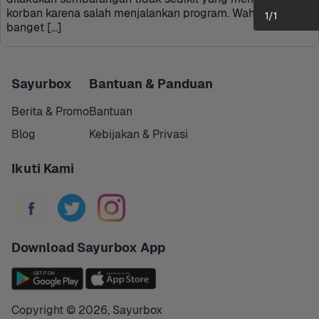
korban karena salah menjalankan program. Wah, ngeri 
1
/
1
banget […]
Sayurbox
Bantuan & Panduan
Berita & Promo
Bantuan
Blog
Kebijakan & Privasi
Ikuti Kami
Download Sayurbox App
Copyright © 
2026
,
Sayurbox