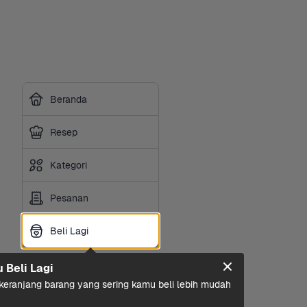
Beranda
Resep
Kategori
Pesanan
Beli Lagi
Beli Lagi
u Beli Lagi
eranjang barang yang sering kamu beli lebih mudah 