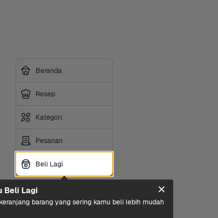
Beranda
Resep
Kategori
Pesanan
Beli Lagi
Beli Lagi
u Beli Lagi
eranjang barang yang sering kamu beli lebih mudah 