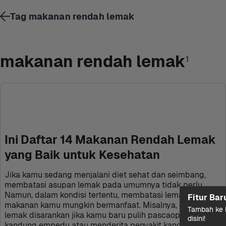
Tag makanan rendah lemak
makanan rendah lemak
1
Ini Daftar 14 Makanan Rendah Lemak 
yang Baik untuk Kesehatan
Jika kamu sedang menjalani diet sehat dan seimbang, 
membatasi asupan lemak pada umumnya tidak perlu. 
Namun, dalam kondisi tertentu, membatasi lemak dalam 
Fitur Bar
makanan kamu mungkin bermanfaat. Misalnya, diet rendah 
Tambah ke k
lemak disarankan jika kamu baru pulih pascaoperasi 
disini!
kandung empedu atau menderita penyakit kandung 