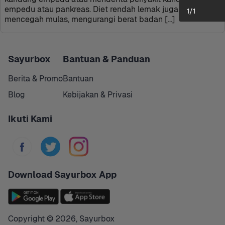
empedu atau pankreas. Diet rendah lemak juga dapat 
1
/
1
mencegah mulas, mengurangi berat badan […]
Sayurbox
Bantuan & Panduan
Berita & Promo
Bantuan
Blog
Kebijakan & Privasi
Ikuti Kami
Download Sayurbox App
Copyright © 
2026
,
Sayurbox