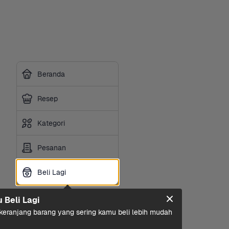
Beranda
Resep
Kategori
Pesanan
Beli Lagi
Beli Lagi
u Beli Lagi
eranjang barang yang sering kamu beli lebih mudah 