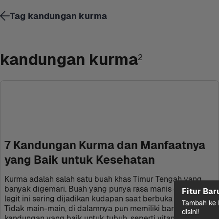
Tag kandungan kurma
kandungan kurma
2
7 Kandungan Kurma dan Manfaatnya 
yang Baik untuk Kesehatan
Kurma adalah salah satu buah khas Timur Tengah yang 
banyak digemari. Buah yang punya rasa manis dan tekstur 
Fitur Bar
legit ini sering dijadikan kudapan saat berbuka puasa. 
Tambah ke k
Tidak main-main, di dalamnya pun memiliki banyak 
disini!
kandungan yang baik untuk tubuh, seperti vitamin seperti 