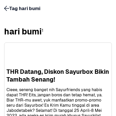
Tag hari bumi
hari bumi
1
THR Datang, Diskon Sayurbox Bikin 
Tambah Senang!
Cieee, seneng banget nih Sayurfriends yang habis 
dapat THR! Eits, jangan boros dan tetap hemat, ya. 
Biar THR-mu awet, yuk manfaatkan promo-promo 
seru dari Sayurbox! Es Krim Kamu tinggal di area 
Jabodetabek? Selamat! Di tanggal 25 April-8 Mei 
2022, ada aneka es krim murah khusus Sayurkilat 