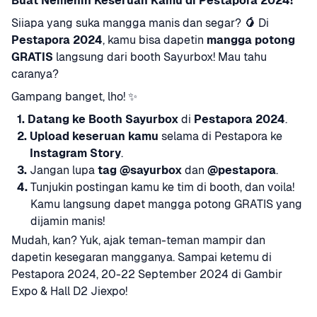
Buat Nemenin Keseruan Kamu di Pestapora 2024!
Siiapa yang suka mangga manis dan segar? 
🥭
 Di 
Pestapora 2024
, kamu bisa dapetin 
mangga potong 
GRATIS
 langsung dari booth Sayurbox! Mau tahu 
caranya?
Gampang banget, lho! ✨
1.
Datang ke Booth Sayurbox
 di 
Pestapora 2024
.
2.
Upload keseruan kamu
 selama di Pestapora ke 
Instagram Story
.
3.
Jangan lupa 
tag
@sayurbox
 dan 
@pestapora
.
4.
Tunjukin postingan kamu ke tim di booth, dan voila! 
Kamu langsung dapet mangga potong GRATIS yang 
dijamin manis!
Mudah, kan? Yuk, ajak teman-teman mampir dan 
dapetin kesegaran mangganya. Sampai ketemu di 
Pestapora 2024, 20-22 September 2024 di Gambir 
Expo & Hall D2 Jiexpo!