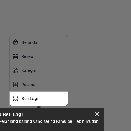
Beranda
Resep
Kategori
Pesanan
Beli Lagi
Beli Lagi
u Beli Lagi
eranjang barang yang sering kamu beli lebih mudah 