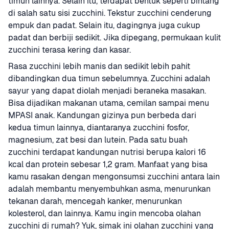
timun lainnya. Selain itu, terdapat bentuk seperti bintang 
di salah satu sisi zucchini. Tekstur zucchini cenderung 
empuk dan padat. Selain itu, dagingnya juga cukup 
padat dan berbiji sedikit. Jika dipegang, permukaan kulit 
zucchini terasa kering dan kasar. 
Rasa zucchini lebih manis dan sedikit lebih pahit 
dibandingkan dua timun sebelumnya. Zucchini adalah 
sayur yang dapat diolah menjadi beraneka masakan. 
Bisa dijadikan makanan utama, cemilan sampai menu 
MPASI anak. Kandungan gizinya pun berbeda dari 
kedua timun lainnya, diantaranya zucchini fosfor, 
magnesium, zat besi dan lutein. Pada satu buah 
zucchini terdapat kandungan nutrisi berupa kalori 16 
kcal dan protein sebesar 1,2 gram. Manfaat yang bisa 
kamu rasakan dengan mengonsumsi zucchini antara lain 
adalah membantu menyembuhkan asma, menurunkan 
tekanan darah, mencegah kanker, menurunkan 
kolesterol, dan lainnya. Kamu ingin mencoba olahan 
zucchini di rumah? Yuk, simak ini olahan zucchini yang 