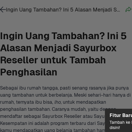
Ingin Uang Tambahan? Ini 5 Alasan Menjadi Sayurbox Reseller untuk Tambah Penghasilan
Ingin Uang Tambahan? Ini 5 
Alasan Menjadi Sayurbox 
Reseller untuk Tambah 
Penghasilan
Sebagai ibu rumah tangga, pasti senang rasanya jika punya 
uang tambahan untuk berbelanja. Meski sehari-hari hanya di 
rumah, ternyata ibu bisa, 
lho
, untuk mendapatkan 
penghasilan tambahan. Caranya mudah, yaitu dengan 
Fitur Bar
mendaftar sebagai Sayurbox Reseller atau Sayurbox Agent. 
Tambah ke k
Kesempatan ini adalah program terbaru dari Sayurbox untuk 
disini!
kamu mendapatkan uang belanja tambahan hanya dengan 