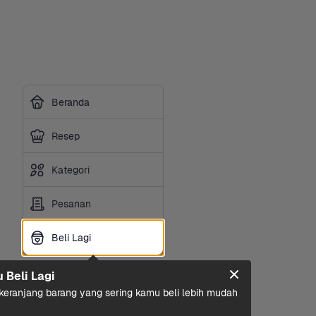
Beranda
Resep
Kategori
Pesanan
Beli Lagi
Beli Lagi
u Beli Lagi
eranjang barang yang sering kamu beli lebih mudah 