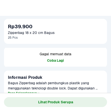
Rp39.900
Zipperbag 18 x 20 cm Bagus
25 Pcs
Gagal memuat data
Coba Lagi
Informasi Produk
Bagus Zipperbag adalah pembungkus plastik yang 
menggunakan teknologi double lock. Dapat digunakan 
untuk membungkus ikan, daging, atau makanan agar 
Baca Selengkapnya
Kategori
Perawatan Rumah
makanan tetap terjaga.
Lihat Produk Serupa
Umur Simpan
2 tahun