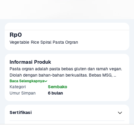
Rp0
Vegetable Rice Spiral Pasta Orgran
Informasi Produk
Pasta orgran adalah pasta bebas gluten dan ramah vegan. 
Diolah dengan bahan-bahan berkualitas. Bebas MSG, 
bebas perasa dan pewarna buatan. Warna pada pasta 
Baca Selengkapnya
Kategori
Sembako
berasal dari beetroot dan bayam.

Umur Simpan
6 bulan
Pasta spiral dapat disajikan bersama saus bolognese, 
diolah sebagai schotel, atau salad pasta dingin.
Sertifikasi
Kandungan dan Nutrisi