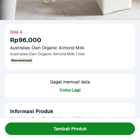
Sisa 4
Rp96.000
Australias Own Organic Almond Milk 
Australias Own Organic Almond Milk 1 liter
Konvensional
Gagal memuat data
Coba Lagi
Informasi Produk
Australia's Own Organic Almond Milk adalah susu almond 
organik lezat yang mengandung kemurnian dan kebaikan 
Tambah Produk
dari almond organik tanpa tambahan gula tebu, tanpa 
Baca Selengkapnya
Kategori
Susu & Olahan
gluten, tanpa laktosa. Susu ini juga sudah tersertifikasi 