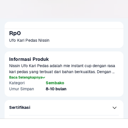
Rp0
Ufo Kari Pedas Nissin
Informasi Produk
Nissin Ufo Kari Pedas adalah mie instant cup dengan rasa 
kari pedas yang terbuat dari bahan berkualitas. Dengan 
rasa kari pedas yang lezat cocok sebagai camilan praktis 
Baca Selengkapnya
Kategori
Sembako
pengganti nasi.
Umur Simpan
8-10 bulan
Sertifikasi
Kandungan dan Nutrisi