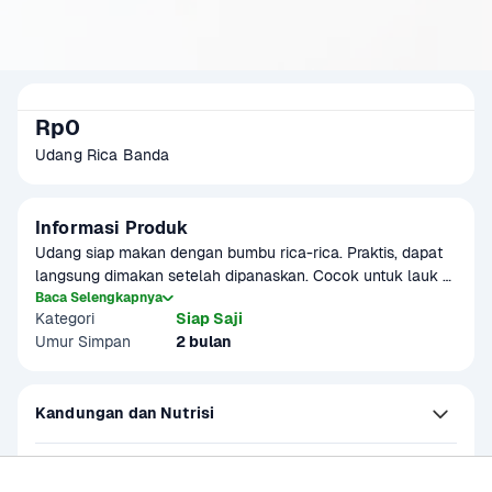
Rp0
Udang Rica Banda
Informasi Produk
Udang siap makan dengan bumbu rica-rica. Praktis, dapat 
langsung dimakan setelah dipanaskan. Cocok untuk lauk 
makan, bekal, atau sarapan. Produk dibuat menggunakan 
Baca Selengkapnya
Kategori
Siap Saji
bahan-bahan yang halal.
Umur Simpan
2 bulan
Kandungan dan Nutrisi
Pengemasan