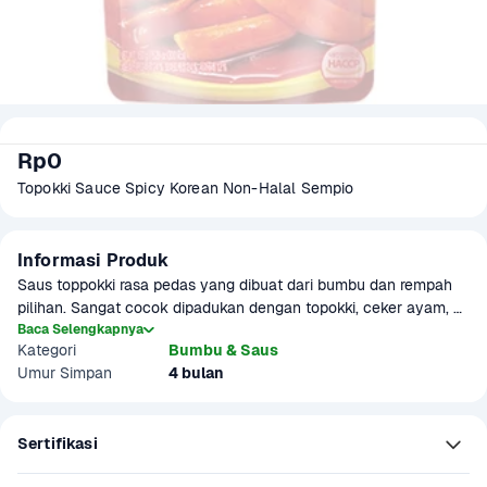
Rp0
Topokki Sauce Spicy Korean Non-Halal Sempio
Informasi Produk
Saus toppokki rasa pedas yang dibuat dari bumbu dan rempah 
pilihan. Sangat cocok dipadukan dengan topokki, ceker ayam, 
atau menu lain sesuai selera. Produk belum terverifikasi halal.
Baca Selengkapnya
Kategori
Bumbu & Saus
Umur Simpan
4 bulan
Sertifikasi