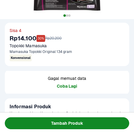
Sisa 4
Rp14.100
Rp20.200
30%
Topokki Mamasuka
Mamasuka Topokki Original 134 gram
Konvensional
Gagal memuat data
Coba Lagi
Informasi Produk
Kue beras khas Korea instan. Sudah lengkap dengan bumbu 
dan wijen tabur. Teksturnya kenyal dengan rasa saus pedas 
Tambah Produk
manis.

Baca Selengkapnya
Kategori
Siap Saji
Topokki merupakan makanan asal Korea yang terbuat dari 