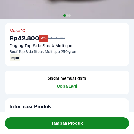
Maks 10
Rp42.800
Rp53.500
20%
Daging Top Side Steak Meltique
Beef Top Side Steak Meltique 250 gram
Impor
Gagal memuat data
Coba Lagi
Informasi Produk
Origin : Australia

Fat Ratio : 5-10%

Tambah Produk
Gramation : 250 gram

Baca Selengkapnya
Kategori
Protein
Glazing : 5-10%
