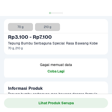
70 g
210 g
Rp3.100 - Rp7.100
Tepung Bumbu Serbaguna Special Rasa Bawang Kobe
70 g, 210 g
Gagal memuat data
Coba Lagi
Informasi Produk
Tepung bumbu serbaguna rasa bawang dengan formula 
baru. Lebih renyah, gurih, dan lezat. Dapat digunakan untuk 
Lihat Produk Serupa
membuat ayam goreng, tempe goreng, tahu goreng, dan 
Baca Selengkapnya
Kategori
Sembako
lain sebagainya. Produk sudah terverifikasi halal.
