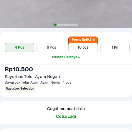
Promo Rp19.3rb
4 Pcs
6 Pcs
10 pcs
1 Kg
Pilihan Lainnya
Rp10.500
Sayurbox Telur Ayam Negeri
Sayurbox Telur Ayam Ayam Negeri 4 pcs
Sayurbox Selection
Gagal memuat data
Coba Lagi