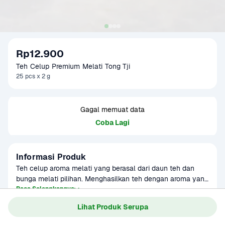
Rp12.900
Teh Celup Premium Melati Tong Tji
25 pcs x 2 g
Gagal memuat data
Coba Lagi
Informasi Produk
Teh celup aroma melati yang berasal dari daun teh dan 
bunga melati pilihan. Menghasilkan teh dengan aroma yang 
harum dan nikmat. Cocok disajikan saat santai atau kumpul 
Baca Selengkapnya
Kategori
Sarapan
bersama. Produk sudah terverifikasi halal.
Lihat Produk Serupa
Umur Simpan
3-8 bulan