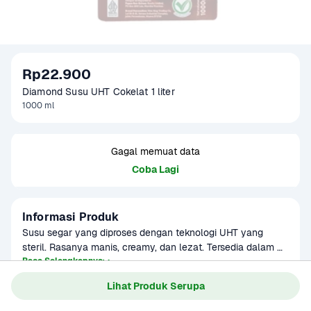
Rp22.900
Diamond Susu UHT Cokelat 1 liter
1000 ml
Gagal memuat data
Coba Lagi
Informasi Produk
Susu segar yang diproses dengan teknologi UHT yang 
steril. Rasanya manis, creamy, dan lezat. Tersedia dalam 
berbagai rasa yang enak. Cocok untuk kebutuhan susu 
Baca Selengkapnya
Kategori
Ibu & Bayi
sehari-hari atau dicampurkan dengan teh dan kopi. 
Lihat Produk Serupa
Umur Simpan
3-8 bulan
Disajikan dingin lebih nikmat. Produk sudah terverifikasi 
halal.