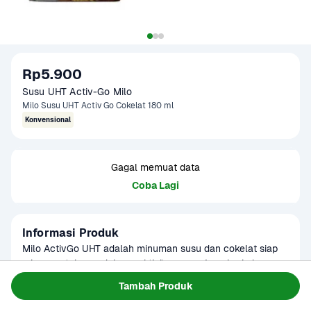
Rp5.900
Susu UHT Activ-Go Milo 
Milo Susu UHT Activ Go Cokelat 180 ml
Konvensional
Gagal memuat data
Coba Lagi
Informasi Produk
Milo ActivGo UHT adalah minuman susu dan cokelat siap 
minum untuk mendukung aktivitas sepanjang hari, dengan 
protomalt gandum utuh menjadikannya paduan dari estrak 
Baca Selengkapnya
Tambah Produk
Kategori
Ibu & Bayi
sumber vitamin B1, B2, B3 malt yang diperoleh dari fosfor.
Umur Simpan
3-7 bulan