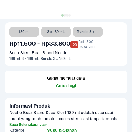
189 ml
3 x 189 mL
Bundle 3 x 189 mL
Rp11.500 - 

Rp11.500 - Rp33.800
10%
Rp34.500
Susu Steril Bear Brand Nestle 
189 ml, 3 x 189 mL, Bundle 3 x 189 mL
Gagal memuat data
Coba Lagi
Informasi Produk
Nestlé Bear Brand Susu Steril 189 ml adalah susu sapi 
murni yang telah melalui proses sterilisasi tanpa tambahan 
gula atau bahan pengawet. Produk ini dikemas dalam 
Baca Selengkapnya
Kategori
Susu & Olahan
kaleng yang praktis dan siap dikonsumsi langsung, baik 