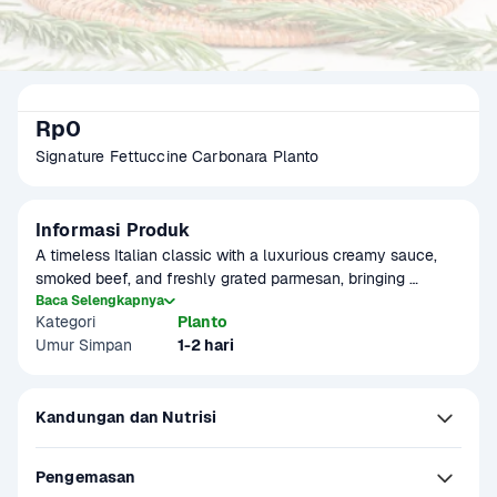
Rp0
Signature Fettuccine Carbonara Planto 
Informasi Produk
A timeless Italian classic with a luxurious creamy sauce, 
smoked beef, and freshly grated parmesan, bringing 
authentic flavors to your plate.
Baca Selengkapnya
Kategori
Planto
Umur Simpan
1-2 hari
Kandungan dan Nutrisi
Pengemasan